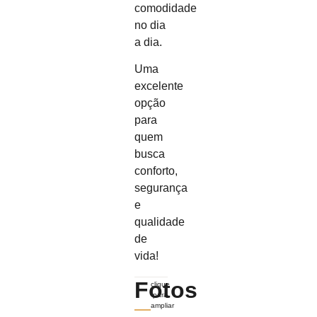
comodidade
no dia
a dia.
Uma
excelente
opção
para
quem
busca
conforto,
segurança
e
qualidade
de
vida!
Fotos
clique
para
ampliar