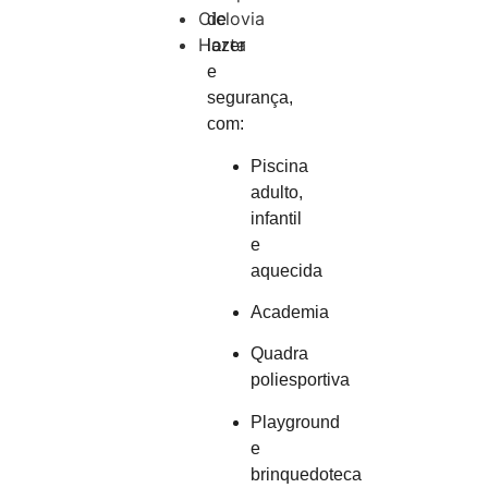
Ciclovia
de
Horta
lazer
e
segurança,
com:
Piscina
adulto,
infantil
e
aquecida
Academia
Quadra
poliesportiva
Playground
e
brinquedoteca