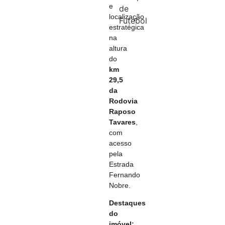
e
de
localização
Futebol
estratégica
na
altura
do
km
29,5
da
Rodovia
Raposo
Tavares
,
com
acesso
pela
Estrada
Fernando
Nobre.
Destaques
do
imóvel: