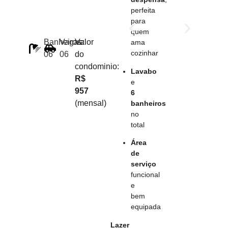
perfeita
para
quem
Banheiros:
Vagas:
Valor
ama
cozinhar
06
06
do
condominio:
Lavabo
R$
e
957
6
(mensal)
banheiros
no
total
Área
de
serviço
funcional
e
bem
equipada
Lazer