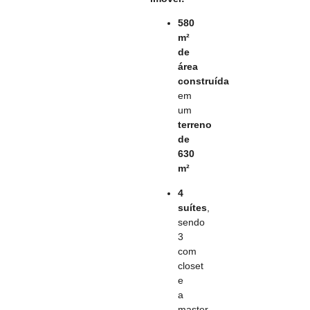
580
m²
de
área
construída
em
um
terreno
de
630
m²
4
suítes
,
sendo
3
com
closet
e
a
master