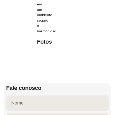
em
um
ambiente
seguro
e
harmonioso.
Fotos
Fale conosco