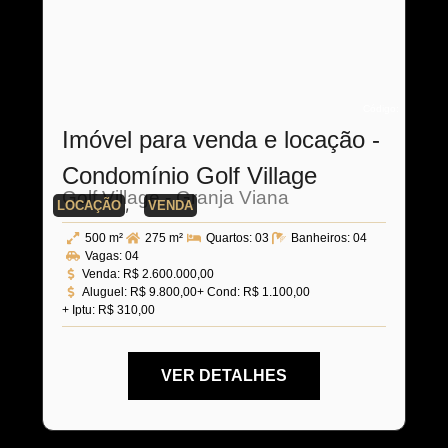
Código:
Imóvel para venda e locação -
Condomínio Golf Village
Golf Village - Granja Viana
,
LOCAÇÃO
VENDA
500 m²
275 m²
Quartos:
03
Banheiros:
04
Vagas:
04
Venda:
R$ 2.600.000,00
Aluguel:
R$ 9.800,00
+ Cond: R$ 1.100,00
+ Iptu: R$ 310,00
VER DETALHES