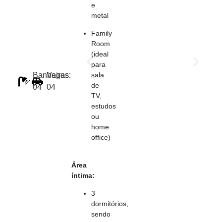
e
metal
Family
Room
(ideal
para
Banheiros:
Vagas:
sala
de
04
04
TV,
estudos
ou
home
office)
Área
íntima:
3
dormitórios,
sendo