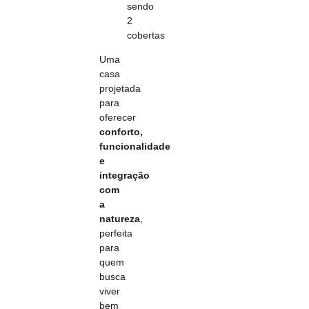
sendo
2
cobertas
Uma
casa
projetada
para
oferecer
conforto,
funcionalidade
e
integração
com
a
natureza
,
perfeita
para
quem
busca
viver
bem