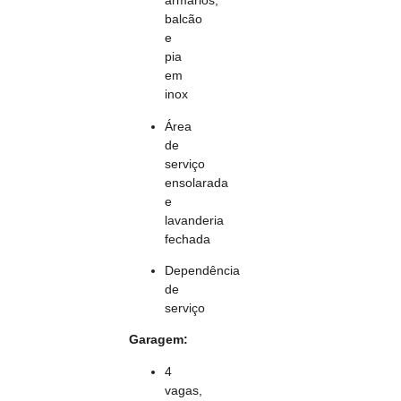
armários,
balcão
e
pia
em
inox
Área
de
serviço
ensolarada
e
lavanderia
fechada
Dependência
de
serviço
Garagem:
4
vagas,