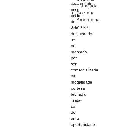
exatamente
Planejada
esse
Cozinha
estilo
Americana
de
Sotão
vida,
destacando-
se
no
mercado
por
ser
comercializada
na
modalidade
porteira
fechada.
Trata-
se
de
uma
oportunidade