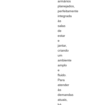
armários
planejados,
perfeitamente
integrada
às
salas
de
estar
e
jantar,
criando
um
ambiente
amplo
e
fluido.
Para
atender
às
demandas
atuais,
há