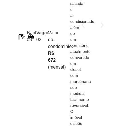
sacada
e
ar-
condicionado,
além
Banheiros:
Vagas:
Valor
de
um
03
02
do
dormitório
condominio:
atualmente
R$
convertido
672
em
(mensal)
closet
com
marcenaria
sob
medida,
facilmente
reversível.
O
imóvel
dispõe