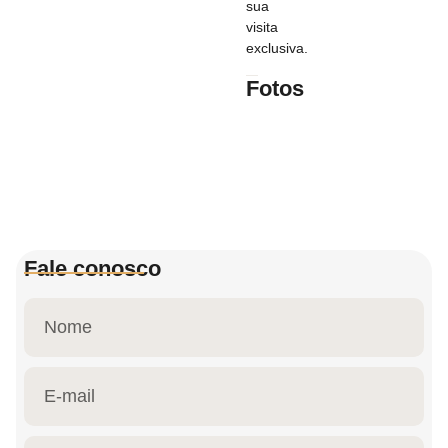
sua
visita
exclusiva.
Fotos
Fale conosco