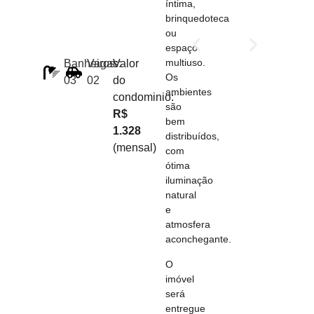
íntima,
brinquedoteca
ou
espaço
multiuso.
Banheiros:
Vagas:
Valor
Os
03
02
do
ambientes
condominio:
são
R$
bem
1.328
distribuídos,
(mensal)
com
ótima
iluminação
natural
e
atmosfera
aconchegante.
O
imóvel
será
entregue