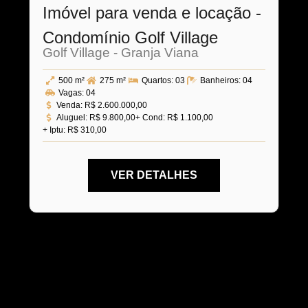
Imóvel para venda e locação -
Condomínio Golf Village
Golf Village - Granja Viana
500 m²
275 m²
Quartos:
03
Banheiros:
04
Vagas:
04
Venda:
R$ 2.600.000,00
Aluguel:
R$ 9.800,00
+ Cond: R$ 1.100,00
+ Iptu: R$ 310,00
VER DETALHES