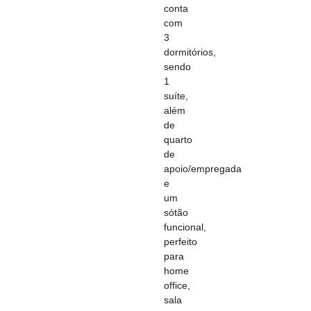
conta
com
3
dormitórios,
sendo
1
suíte,
além
de
quarto
de
apoio/empregada
e
um
sótão
funcional,
perfeito
para
home
office,
sala