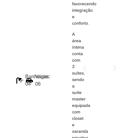
favorecendo
integração
e
conforto.
A
área
íntima
conta
com
3
suítes,
Banheiros:
Vagas:
sendo
04
06
a
suíte
master
equipada
com
closet
e
varanda
privativa,