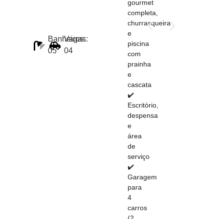
gourmet
completa,
churrasqueira
e
Banheiros:
Vagas:
piscina
05
04
com
prainha
e
cascata
✔️
Escritório,
despensa
e
área
de
serviço
✔️
Garagem
para
4
carros
(2