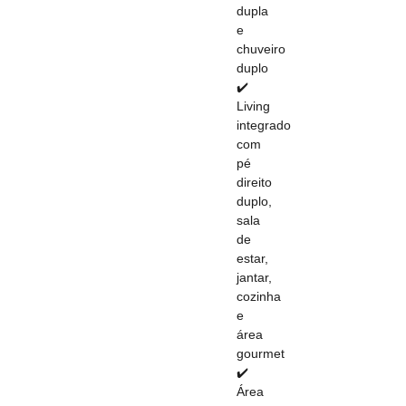
dupla
e
chuveiro
duplo
✔️
Living
integrado
com
pé
direito
duplo,
sala
de
estar,
jantar,
cozinha
e
área
gourmet
✔️
Área