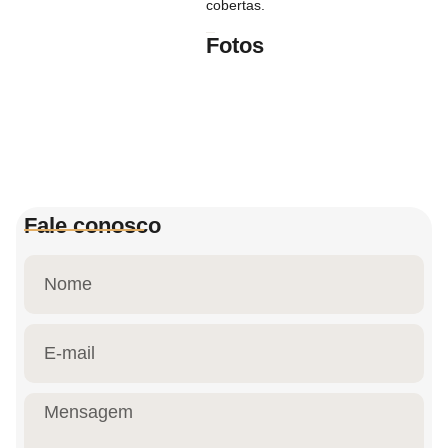
cobertas.
Fotos
Fale conosco