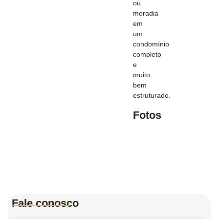
ou
moradia
em
um
condomínio
completo
e
muito
bem
estruturado.
Fotos
Fale conosco