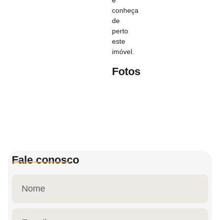
conheça
de
perto
este
imóvel.
Fotos
Fale conosco