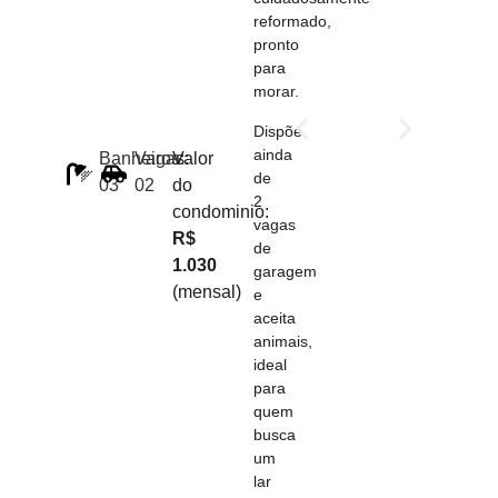
reformado,
pronto
para
morar.
Dispõe
ainda
Banheiros:
Vagas:
Valor
de
03
02
do
2
condominio:
vagas
R$
de
1.030
garagem
(mensal)
e
aceita
animais,
ideal
para
quem
busca
um
lar