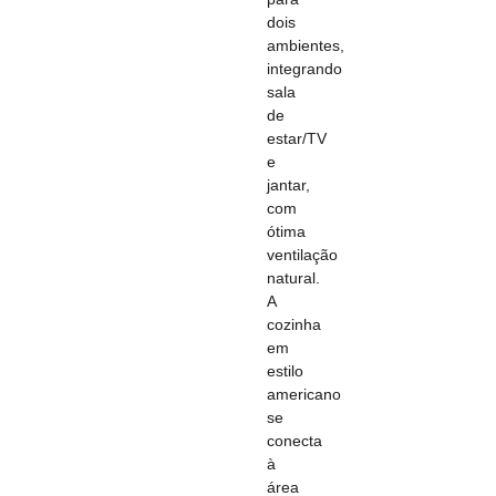
dois
ambientes,
integrando
sala
de
estar/TV
e
jantar,
com
ótima
ventilação
natural.
A
cozinha
em
estilo
americano
se
conecta
à
área