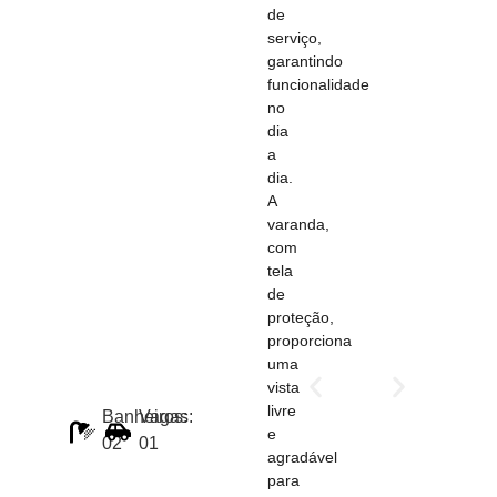
de
serviço,
garantindo
funcionalidade
no
dia
a
dia.
A
varanda,
com
tela
de
proteção,
proporciona
uma
vista
livre
Banheiros:
Vagas:
e
02
01
agradável
para