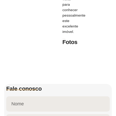
para
conhecer
pessoalmente
este
excelente
imóvel.
Fotos
Fale conosco