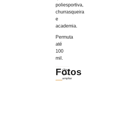
poliesportiva,
churrasqueira
e
academia.
Permuta
até
100
mil.
Fotos
clique
para
ampliar