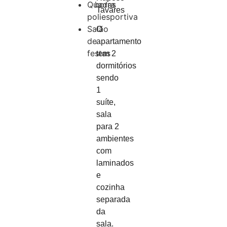
Quadra
horas
Tavares
poliesportiva
Salão
O
de
apartamento
festas
tem 2
dormitórios
sendo
1
suíte,
sala
para 2
ambientes
com
laminados
e
cozinha
separada
da
sala.