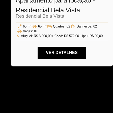
Apartamento para locação -
Residencial Bela Vista
Residencial Bela Vista
65 m²
65 m²
Quartos:
02
Banheiros:
02
Vagas:
01
Aluguel:
R$ 3.000,00
+ Cond: R$ 572,00
+ Iptu: R$ 20,00
VER DETALHES