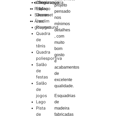
animais
Churrasqueira
Segurança
projeto
Piscina
Espaço
24
pensado
Sauna
Gourmet
horas
nos
Área
Jardim
mínimos
gourmet
Playground
detalhes
Quadra
, com
de
muito
tênis
bom
Quadra
gosto
poliesportiva
e
Salão
acabamentos
de
de
festas
excelente
Salão
qualidade.
de
jogos
Esquadrias
Lago
de
Pista
madeira
de
fabricadas