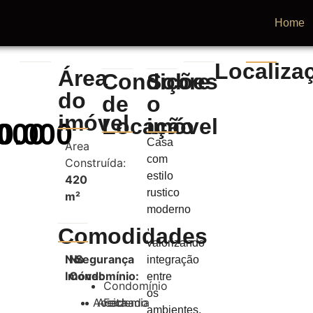
Home
Localiza
Área
Condições
Sobre
do
de
o
imóvel
Locação
imóvel
0.000
000
Casa
Área
com
Construída:
estilo
420
rustico
m²
moderno
,
Comodidades
valorizando
No
No
Segurança
integração
Imóvel:
Condomínio:
entre
Condomínio
os
Aceita
Academia
Fechado
ambientes,