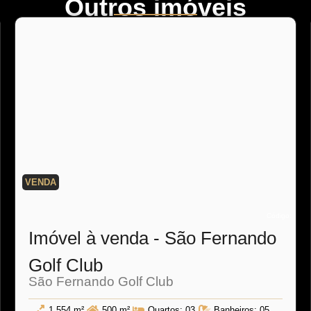
Outros imóveis
VENDA
Código:
Imóvel à venda - São Fernando
Golf Club
São Fernando Golf Club
1.554 m²
500 m²
Quartos:
03
Banheiros:
05