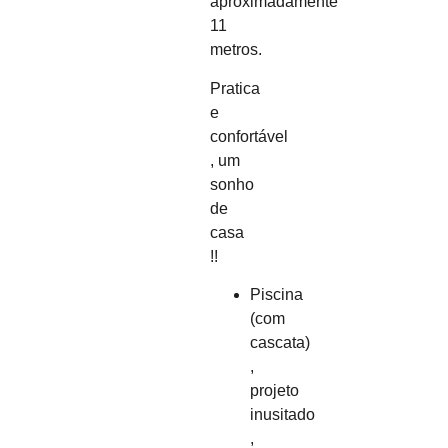
aproximadamente
11
metros.
Pratica
e
confortável
, um
sonho
de
casa
!!
Piscina
(com
cascata)
,
projeto
inusitado
,