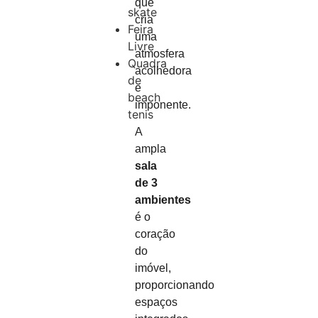
que
skate
cria
Feira
uma
Livre
atmosfera
Quadra
acolhedora
de
e
beach
imponente.
tenis
A
ampla
sala
de 3
ambientes
é o
coração
do
imóvel,
proporcionando
espaços