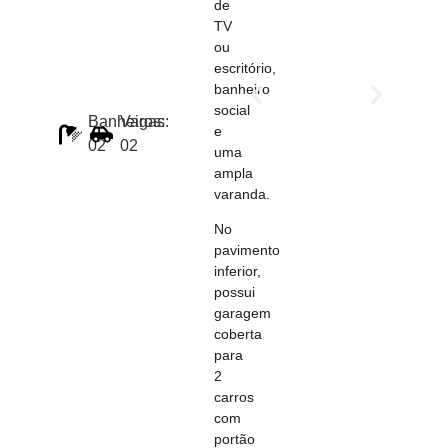
de
TV
ou
escritório,
banheiro
social
Banheiros:
Vagas:
e
02
02
uma
ampla
varanda.
No
pavimento
inferior,
possui
garagem
coberta
para
2
carros
com
portão