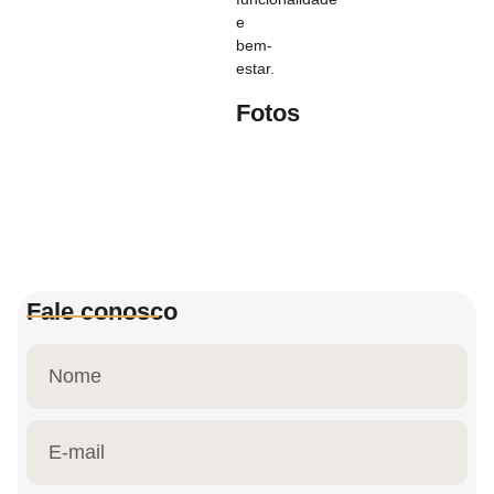
e
bem-
estar.
Fotos
Fale conosco