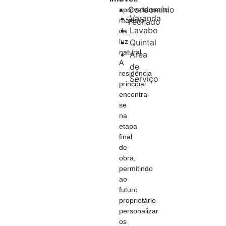
Condomínio
aproveitamento
Varanda
máximo
Fechado
Lavabo
da
Quintal
luz
natural.
Área
A
de
residência
Serviço
principal
encontra-
se
na
etapa
final
de
obra,
permitindo
ao
futuro
proprietário
personalizar
os