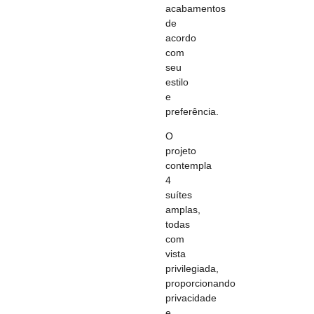
acabamentos
de
acordo
com
seu
estilo
e
preferência.
O
projeto
contempla
4
suítes
amplas,
todas
com
vista
privilegiada,
proporcionando
privacidade
e