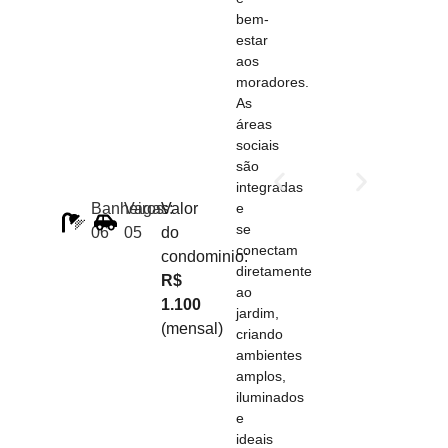
bem-
estar
aos
moradores.
As
áreas
sociais
são
integradas
e
Banheiros:
Vagas:
Valor
se
06
05
do
conectam
condominio:
diretamente
R$
ao
1.100
jardim,
(mensal)
criando
ambientes
amplos,
iluminados
e
ideais