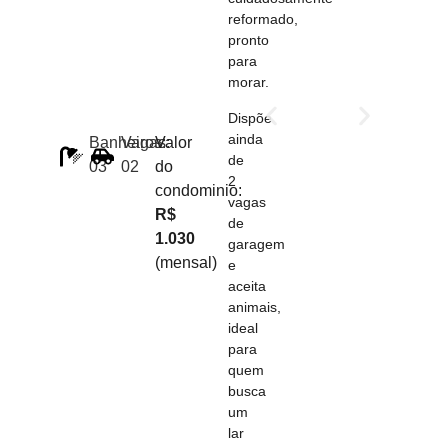
reformado,
pronto
para
morar.
Dispõe
ainda
Banheiros:
Vagas:
Valor
de
03
02
do
2
condominio:
vagas
R$
de
1.030
garagem
(mensal)
e
aceita
animais,
ideal
para
quem
busca
um
lar