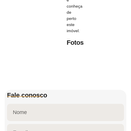
conheça
de
perto
este
imóvel.
Fotos
Fale conosco